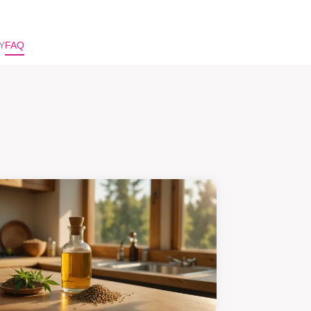
Y
FAQ